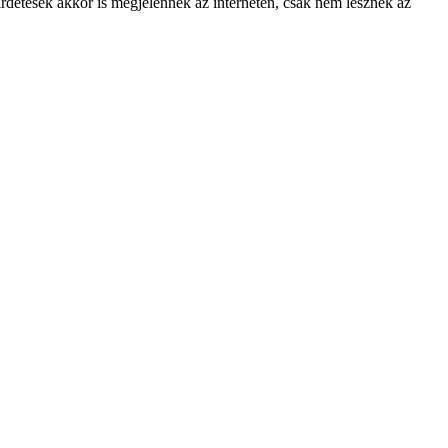
rdetések akkor is megjelennek az interneten, csak nem lesznek az