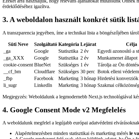
Ezeket arra használjuk, hogy releváns ajánlatokat mutassunk Önnek m
érdeklődéséhez igazítva.
3. A weboldalon használt konkrét sütik list
A transzparencia jegyében, íme a technikai lista a böngészőjében tárol
Süti Neve
Szolgáltató
Kategória
Lejárat
Célja
_ga
Google
Statisztika
2 év
Egyedi azonosító a st
_ga_XXX
Google
Statisztika
2 év
Munkamenet állapot 
cookie-consent
BlueNet
Szükséges
1 év
Tárolja az Ön döntés
__cf_bm
Cloudflare
Szükséges
30 perc
Botok elleni védelem
_fbp
Facebook
Marketing
3 hónap
Hirdetési konverziók
li_sugr
LinkedIn
Marketing
3 hónap
Szakmai célközönség
Megjegyzés: Weboldalunk a legmodernebb Next.js technológiával készül
4. Google Consent Mode v2 Megfelelés
A weboldalunk megfelel a legújabb európai adatvédelmi elvárásoknak. 
Alapértelmezésben minden statisztikai és marketing mérés
le va
A Google rendszerei felé csak akkor küldünk adatot, ha Ön a f