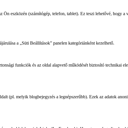
az Ön eszközén (számítógép, telefon, tablet). Ez teszi lehetővé, hogy 
rulása a „Süti Beállítások” panelen kategóriánként kezelhető.
onsági funkciók és az oldal alapvető működését biztosító technikai el
ldalt (pl. melyik blogbejegyzés a legnépszerűbb). Ezek az adatok anon