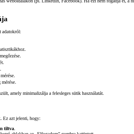
ás weboldalakon (pl. LinkedIn, Facebook). Ha ezt nem fogadja el, a hi
ája
t adatokról:
atisztikákhoz.
megőrzése.
ét.
.
 mérése.
 mérése.
t, amely minimalizálja a felesleges sütik használatát.
Ez azt jelenti, hogy:
n tiltva
.
elugró ablakban az „Elfogadom” gombra kattintott.