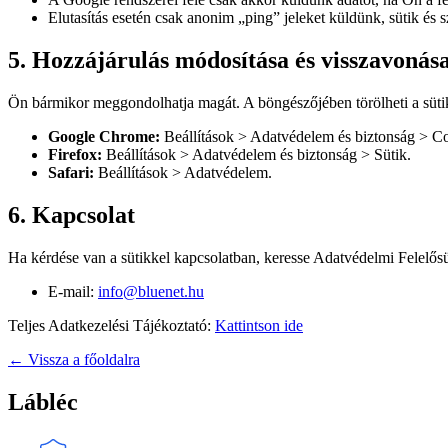
Elutasítás esetén csak anonim „ping” jeleket küldünk, sütik és 
5. Hozzájárulás módosítása és visszavonás
Ön bármikor meggondolhatja magát. A böngészőjében törölheti a süti
Google Chrome:
Beállítások
>
Adatvédelem és biztonság
>
Co
Firefox:
Beállítások
>
Adatvédelem és biztonság
>
Sütik.
Safari:
Beállítások
>
Adatvédelem.
6. Kapcsolat
Ha kérdése van a sütikkel kapcsolatban, keresse Adatvédelmi Felelős
E-mail:
info@bluenet.hu
Teljes Adatkezelési Tájékoztató:
Kattintson ide
← Vissza a főoldalra
Lábléc