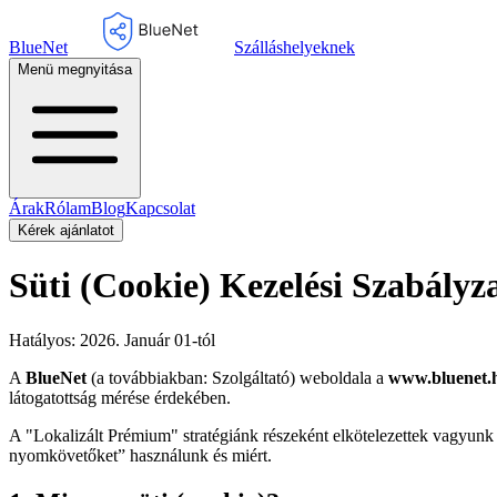
BlueNet
Szálláshelyeknek
Menü megnyitása
Árak
Rólam
Blog
Kapcsolat
Kérek ajánlatot
Süti (Cookie) Kezelési Szabályz
Hatályos: 2026. Január 01-tól
A
BlueNet
(a továbbiakban: Szolgáltató) weboldala a
www.bluenet.
látogatottság mérése érdekében.
A "Lokalizált Prémium" stratégiánk részeként elkötelezettek vagyunk a 
nyomkövetőket” használunk és miért.