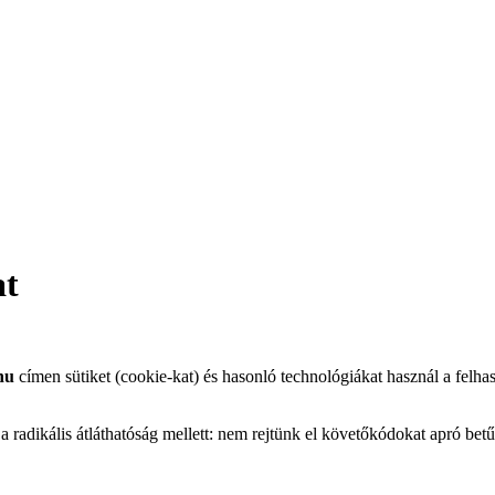
at
hu
címen sütiket (cookie-kat) és hasonló technológiákat használ a felh
radikális átláthatóság mellett: nem rejtünk el követőkódokat apró betűs