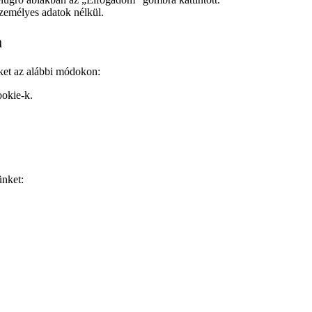
személyes adatok nélkül.
a
ket az alábbi módokon:
okie-k.
ünket: