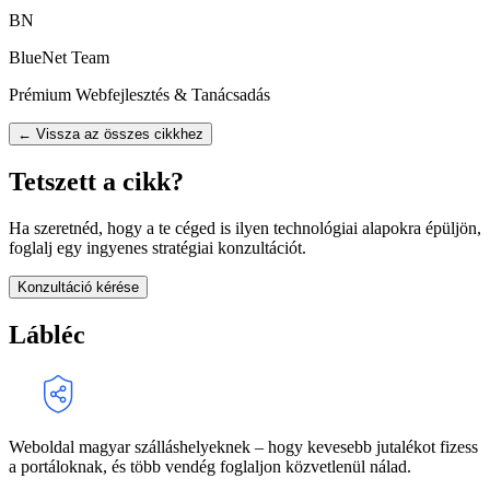
BN
BlueNet Team
Prémium Webfejlesztés & Tanácsadás
← Vissza az összes cikkhez
Tetszett a cikk?
Ha szeretnéd, hogy a te céged is ilyen technológiai alapokra épüljön,
foglalj egy ingyenes stratégiai konzultációt.
Konzultáció kérése
Lábléc
Weboldal magyar szálláshelyeknek – hogy kevesebb jutalékot fizess
a portáloknak, és több vendég foglaljon közvetlenül nálad.