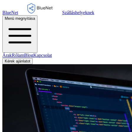
BlueNet
Szálláshelyeknek
Menü megnyitása
Árak
Rólam
Blog
Kapcsolat
Kérek ajánlatot