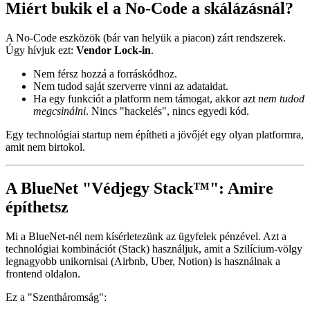
Miért bukik el a No-Code a skálázásnál?
A No-Code eszközök (bár van helyük a piacon) zárt rendszerek.
Úgy hívjuk ezt:
Vendor Lock-in
.
Nem férsz hozzá a forráskódhoz.
Nem tudod saját szerverre vinni az adataidat.
Ha egy funkciót a platform nem támogat, akkor azt
nem tudod
megcsinálni
. Nincs "hackelés", nincs egyedi kód.
Egy technológiai startup nem építheti a jövőjét egy olyan platformra,
amit nem birtokol.
A BlueNet "Védjegy Stack™": Amire
építhetsz
Mi a BlueNet-nél nem kísérletezünk az ügyfelek pénzével. Azt a
technológiai kombinációt (Stack) használjuk, amit a Szilícium-völgy
legnagyobb unikornisai (Airbnb, Uber, Notion) is használnak a
frontend oldalon.
Ez a "Szentháromság":