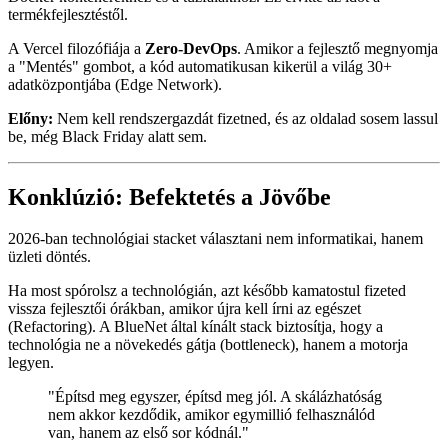
termékfejlesztéstől.
A Vercel filozófiája a
Zero-DevOps
. Amikor a fejlesztő megnyomja
a "Mentés" gombot, a kód automatikusan kikerül a világ 30+
adatközpontjába (Edge Network).
Előny:
Nem kell rendszergazdát fizetned, és az oldalad sosem lassul
be, még Black Friday alatt sem.
Konklúzió: Befektetés a Jövőbe
2026-ban technológiai stacket választani nem informatikai, hanem
üzleti döntés.
Ha most spórolsz a technológián, azt később kamatostul fizeted
vissza fejlesztői órákban, amikor újra kell írni az egészet
(Refactoring). A BlueNet által kínált stack biztosítja, hogy a
technológia ne a növekedés gátja (bottleneck), hanem a motorja
legyen.
"Építsd meg egyszer, építsd meg jól. A skálázhatóság
nem akkor kezdődik, amikor egymillió felhasználód
van, hanem az első sor kódnál."