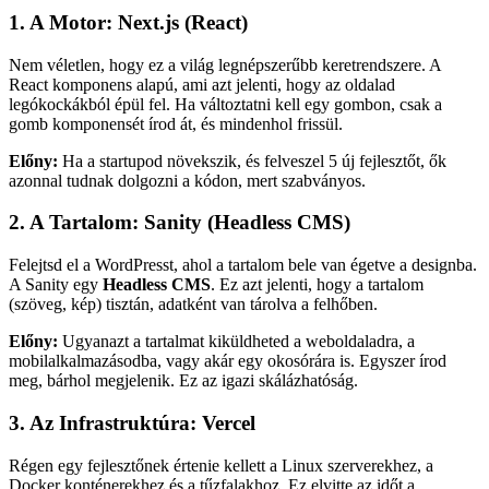
1. A Motor: Next.js (React)
Nem véletlen, hogy ez a világ legnépszerűbb keretrendszere. A
React komponens alapú, ami azt jelenti, hogy az oldalad
legókockákból épül fel. Ha változtatni kell egy gombon, csak a
gomb komponensét írod át, és mindenhol frissül.
Előny:
Ha a startupod növekszik, és felveszel 5 új fejlesztőt, ők
azonnal tudnak dolgozni a kódon, mert szabványos.
2. A Tartalom: Sanity (Headless CMS)
Felejtsd el a WordPresst, ahol a tartalom bele van égetve a designba.
A Sanity egy
Headless CMS
. Ez azt jelenti, hogy a tartalom
(szöveg, kép) tisztán, adatként van tárolva a felhőben.
Előny:
Ugyanazt a tartalmat kiküldheted a weboldaladra, a
mobilalkalmazásodba, vagy akár egy okosórára is. Egyszer írod
meg, bárhol megjelenik. Ez az igazi skálázhatóság.
3. Az Infrastruktúra: Vercel
Régen egy fejlesztőnek értenie kellett a Linux szerverekhez, a
Docker konténerekhez és a tűzfalakhoz. Ez elvitte az időt a