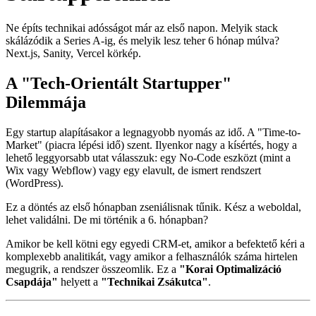
Ne építs technikai adósságot már az első napon. Melyik stack
skálázódik a Series A-ig, és melyik lesz teher 6 hónap múlva?
Next.js, Sanity, Vercel körkép.
A "Tech-Orientált Startupper"
Dilemmája
Egy startup alapításakor a legnagyobb nyomás az idő. A "Time-to-
Market" (piacra lépési idő) szent. Ilyenkor nagy a kísértés, hogy a
lehető leggyorsabb utat válasszuk: egy No-Code eszközt (mint a
Wix vagy Webflow) vagy egy elavult, de ismert rendszert
(WordPress).
Ez a döntés az első hónapban zseniálisnak tűnik. Kész a weboldal,
lehet validálni. De mi történik a 6. hónapban?
Amikor be kell kötni egy egyedi CRM-et, amikor a befektető kéri a
komplexebb analitikát, vagy amikor a felhasználók száma hirtelen
megugrik, a rendszer összeomlik. Ez a
"Korai Optimalizáció
Csapdája"
helyett a
"Technikai Zsákutca"
.